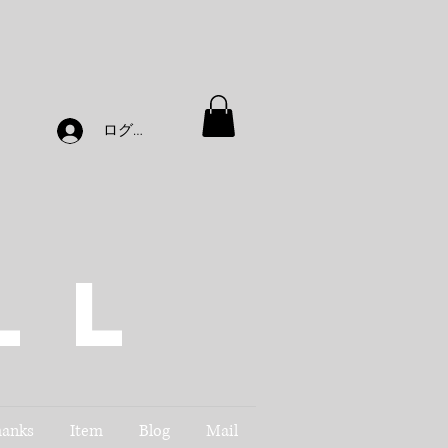
ログイン
.
ll
hanks
Item
Blog
Mail