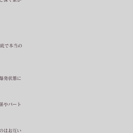
奥底で本当の
爆発状態に
係やパート
のはお互い