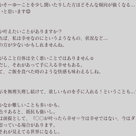
かそーゆーことを少し聞いたりした方ほどそんな傾向が強くなる…
いと思います😌
か叶えたいことがありますか？
れば、私は幸せなのにというようなもの、状況など…
の方が少ないかもしれませんね。
がること自体は全く悪いことではありません☺️
だし、それがあって手に入る幸せもある。
て、ご飯を食べた時のような快感も味わえるしね。
示を無理矢理し続けて、欲しいものを手に入れる！ということも…
かなか難しいことも多いかも。
色々あると、抵抗も強いし。
は前提として、『〇〇が叶ったら幸せ＝今は幸せではない、今はダ
思っている場合があります。
それが見えてる世界になるし。