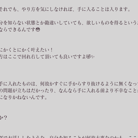
それでも、やり方を気にしなければ、手に入ることは入ります。
分を知らない状態とか勘違いしていても、欲しいものを得るという
ならできるんです😳
にかくとにかく叶えたい！
方はここで回れ右して頂いても良いですよ🤣✨
手に入れたものは、何故かすぐに手からすり抜けるように無くなっ
の問題が立ちはだかったり、なんなら手に入れる前より不幸なこと
になりかねないんです。
か？
グでお話ししたような、自分を知ることが何故大事なのかも、ここ