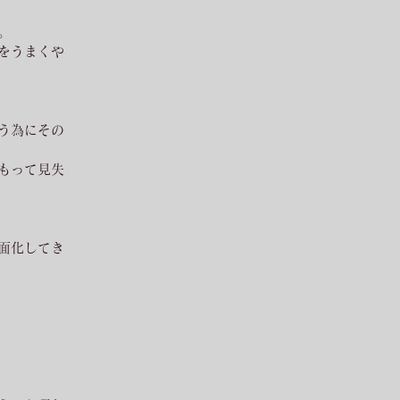
。
をうまくや
う為にその
もって見失
面化してき