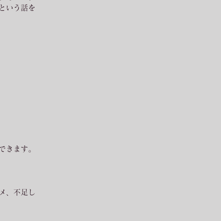
という話を
できます。
メ、不足し