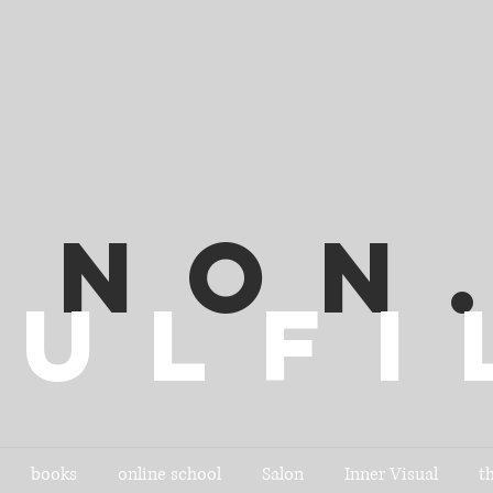
NON
Fulfi
books
online school
Salon
Inner Visual
t